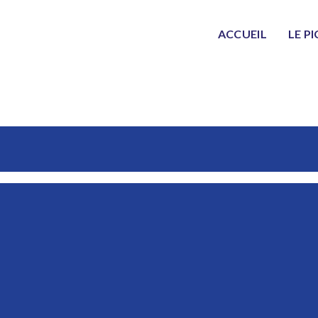
ACCUEIL
LE P